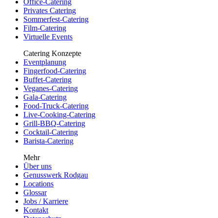
Office-Catering
Privates Catering
Sommerfest-Catering
Film-Catering
Virtuelle Events
Catering Konzepte
Eventplanung
Fingerfood-Catering
Buffet-Catering
Veganes-Catering
Gala-Catering
Food-Truck-Catering
Live-Cooking-Catering
Grill-BBQ-Catering
Cocktail-Catering
Barista-Catering
Mehr
Über uns
Genusswerk Rodgau
Locations
Glossar
Jobs / Karriere
Kontakt