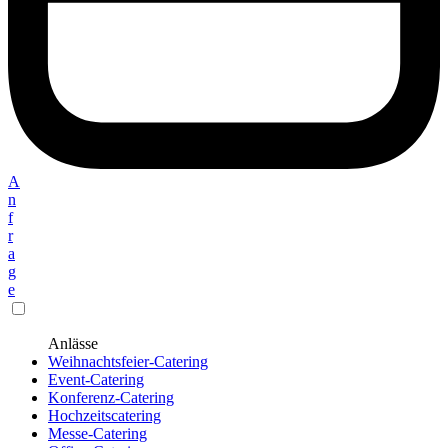
A
n
f
r
a
g
e
Anlässe
Weihnachtsfeier-Catering
Event-Catering
Konferenz-Catering
Hochzeitscatering
Messe-Catering