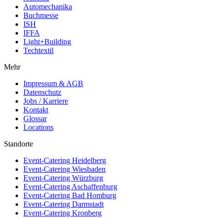
Automechanika
Buchmesse
ISH
IFFA
Light+Building
Techtextil
Mehr
Impressum & AGB
Datenschutz
Jobs / Karriere
Kontakt
Glossar
Locations
Standorte
Event-Catering Heidelberg
Event-Catering Wiesbaden
Event-Catering Würzburg
Event-Catering Aschaffenburg
Event-Catering Bad Homburg
Event-Catering Darmstadt
Event-Catering Kronberg