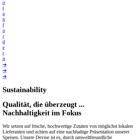
o
t
a
n
f
o
r
d
e
r
n
➔
➔
➔
Sustainability
Qualität, die überzeugt ...
Nachhaltigkeit im Fokus
Wir setzen auf frische, hochwertige Zutaten von möglichst lokalen
Lieferanten und achten auf eine nachhaltige Präsentation unserer
Speisen. Unsere Devise ist es, durch umweltfreundliche