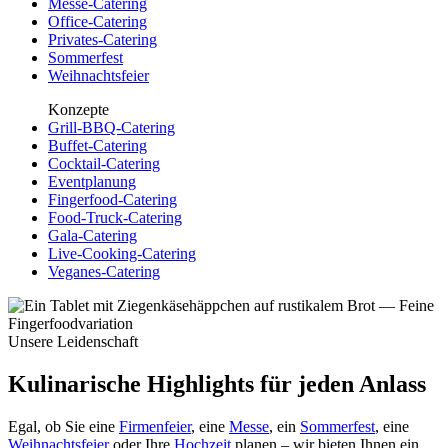
Messe-Catering
Office-Catering
Privates-Catering
Sommerfest
Weihnachtsfeier
Konzepte
Grill-BBQ-Catering
Buffet-Catering
Cocktail-Catering
Eventplanung
Fingerfood-Catering
Food-Truck-Catering
Gala-Catering
Live-Cooking-Catering
Veganes-Catering
Unsere Leidenschaft
Kulinarische Highlights für jeden Anlass
Egal, ob Sie eine
Firmenfeier
, eine
Messe
, ein
Sommerfest
, eine
Weihnachtsfeier
oder Ihre
Hochzeit
planen – wir bieten Ihnen ein