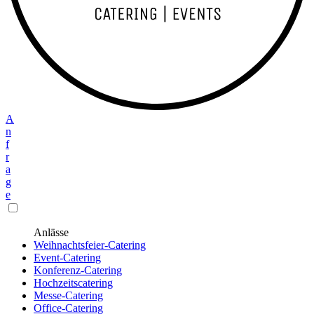
A
n
f
r
a
g
e
Anlässe
Weihnachtsfeier-Catering
Event-Catering
Konferenz-Catering
Hochzeitscatering
Messe-Catering
Office-Catering