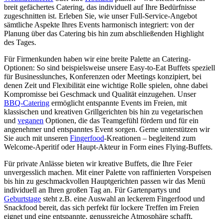
breit gefächertes Catering, das individuell auf Ihre Bedürfnisse
zugeschnitten ist. Erleben Sie, wie unser Full-Service-Angebot
sämtliche Aspekte Ihres Events harmonisch integriert: von der
Planung über das Catering bis hin zum abschließenden Highlight
des Tages.
Für Firmenkunden haben wir eine breite Palette an Catering-
Optionen: So sind beispielsweise unsere Easy-to-Eat Buffets speziell
für Businesslunches, Konferenzen oder Meetings konzipiert, bei
denen Zeit und Flexibilität eine wichtige Rolle spielen, ohne dabei
Kompromisse bei Geschmack und Qualität einzugehen. Unser
BBQ-Catering
ermöglicht entspannte Events im Freien, mit
klassischen und kreativen Grillgerichten bis hin zu vegetarischen
und
veganen
Optionen, die das Teamgefühl fördern und für ein
angenehmer und entspanntes Event sorgen. Gerne unterstützen wir
Sie auch mit unseren
Fingerfood
-Kreationen – begleitend zum
Welcome-Aperitif oder Haupt-Akteur in Form eines Flying-Buffets.
Für private Anlässe bieten wir kreative Buffets, die Ihre Feier
unvergesslich machen. Mit einer Palette von raffinierten Vorspeisen
bis hin zu geschmackvollen Hauptgerichten passen wir das Menü
individuell an Ihren großen Tag an. Für Gartenpartys und
Geburtstage
steht z.B. eine Auswahl an leckerem Fingerfood und
Snackfood bereit, das sich perfekt für lockere Treffen im Freien
eignet und eine entspannte, genussreiche Atmosphäre schafft.