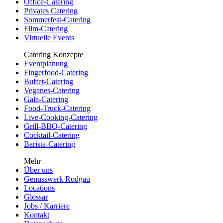
Office-Catering
Privates Catering
Sommerfest-Catering
Film-Catering
Virtuelle Events
Catering Konzepte
Eventplanung
Fingerfood-Catering
Buffet-Catering
Veganes-Catering
Gala-Catering
Food-Truck-Catering
Live-Cooking-Catering
Grill-BBQ-Catering
Cocktail-Catering
Barista-Catering
Mehr
Über uns
Genusswerk Rodgau
Locations
Glossar
Jobs / Karriere
Kontakt