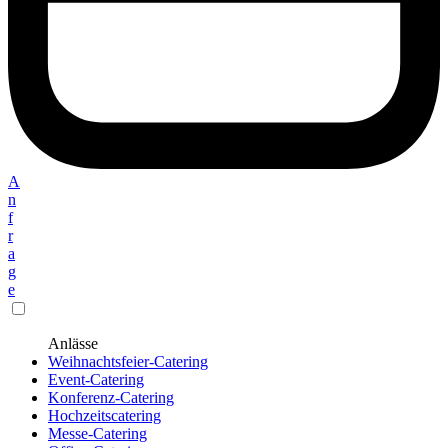
A
n
f
r
a
g
e
Anlässe
Weihnachtsfeier-Catering
Event-Catering
Konferenz-Catering
Hochzeitscatering
Messe-Catering