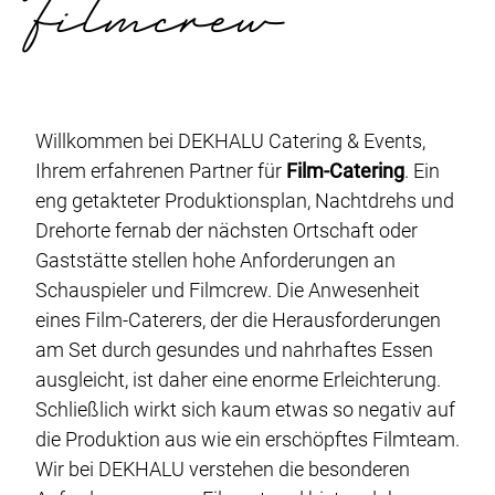
filmcrew
Eventplanung
Fingerfood-Catering
Buffet-Catering
Veganes-Catering
Willkommen bei DEKHALU Catering & Events,
Gala-Catering
Ihrem erfahrenen Partner für
Film-Catering
. Ein
eng getakteter Produktionsplan, Nachtdrehs und
Food-Truck-Catering
Drehorte fernab der nächsten Ortschaft oder
Live-Cooking-Catering
Gaststätte stellen hohe Anforderungen an
Grill-BBQ-Catering
Schauspieler und Filmcrew. Die Anwesenheit
eines Film-Caterers, der die Herausforderungen
Cocktail-Catering
am Set durch gesundes und nahrhaftes Essen
Barista-Catering
ausgleicht, ist daher eine enorme Erleichterung.
Schließlich wirkt sich kaum etwas so negativ auf
die Produktion aus wie ein erschöpftes Filmteam.
Über uns
Wir bei DEKHALU verstehen die besonderen