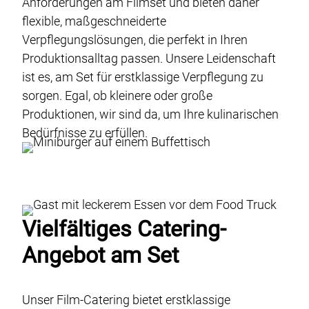
Genusswerk Rodgau
Anforderungen am Filmset und bieten daher
flexible, maßgeschneiderte
Locations
Verpflegungslösungen, die perfekt in Ihren
Glossar
Produktionsalltag passen. Unsere Leidenschaft
ist es, am Set für erstklassige Verpflegung zu
Jobs / Karriere
sorgen. Egal, ob kleinere oder große
Kontakt
Produktionen, wir sind da, um Ihre kulinarischen
Datenschutz
Bedürfnisse zu erfüllen.
Case-Studies
Impressum & AGB
DE
EN
Vielfältiges Catering-
Angebot am Set
Unser Film-Catering bietet erstklassige