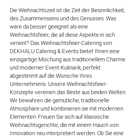
Eventplanung
Die Weihnachtszeit ist die Zeit der Besinnlichkeit,
Fingerfood-Catering
des Zusammenseins und des Genusses. Was
Buffet-Catering
wäre da besser geeignet als eine
Veganes-Catering
Weihnachtsfeier, die all diese Aspekte in sich
vereint? Das Weihnachtsfeier-Catering von
Gala-Catering
DEKHALU Catering & Events bietet Ihnen eine
Food-Truck-Catering
einzigartige Mischung aus traditionellem Charme
und moderner Event-Kulinarik, perfekt
Live-Cooking-Catering
abgestimmt auf die Wünsche Ihres
Grill-BBQ-Catering
Unternehmens. Unsere Weihnachtsfeier-
Cocktail-Catering
Konzepte vereinen das Beste aus beiden Welten.
Wir bewahren die gemütliche, traditionelle
Barista-Catering
Atmosphäre und kombinieren sie mit modernen
Elementen. Freuen Sie sich auf klassische
Weihnachtsgerichte, die mit einem Hauch von
Über uns
Innovation neu interpretiert werden. Ob Sie eine