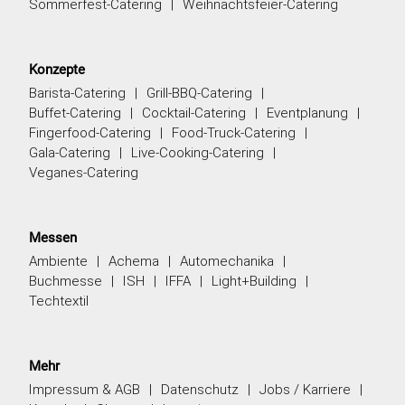
Sommerfest-Catering
Weihnachtsfeier-Catering
Konzepte
Barista-Catering
Grill-BBQ-Catering
Buffet-Catering
Cocktail-Catering
Eventplanung
Fingerfood-Catering
Food-Truck-Catering
Gala-Catering
Live-Cooking-Catering
Veganes-Catering
Messen
Ambiente
Achema
Automechanika
Buchmesse
ISH
IFFA
Light+Building
Techtextil
Mehr
Impressum & AGB
Datenschutz
Jobs / Karriere