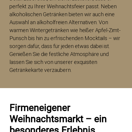
perfekt zu Ihrer Weihnachtsfeier passt. Neben
alkoholischen Getränken bieten wir auch eine
Auswahl an alkoholfreien Alternativen. Von
warmen Wintergetränken wie heißer Apfel-Zimt-
Punsch bis hin zu erfrischenden Mocktails – wir
sorgen dafür, dass für jeden etwas dabei ist.
Genießen Sie die festliche Atmosphäre und
lassen Sie sich von unserer exquisiten
Getränkekarte verzaubern.
Firmeneigener
Weihnachtsmarkt – ein
besonderes Erlebnis