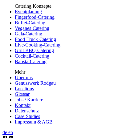
Catering Konzepte
Eventplanung
Fingerfood-Catering
Buffet-Catering
Veganes-Catering
Gala-Catering
Food-Truck-Catering
Live-Cooking-Catering
Grill-BBQ-Catering
Cocktail-Catering
Barista-Catering
Mehr
Über uns
Genusswerk Rodgau
Locations
Glossar
Jobs / Karriere
Kontakt
Datenschutz
Case-Studies
Impressum & AGB
de
en