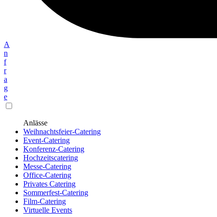
A
n
f
r
a
g
e
Anlässe
Weihnachtsfeier-Catering
Event-Catering
Konferenz-Catering
Hochzeitscatering
Messe-Catering
Office-Catering
Privates Catering
Sommerfest-Catering
Film-Catering
Virtuelle Events