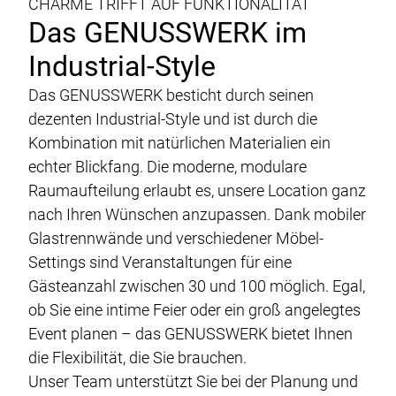
Genusswerk Rodgau
CHARME TRIFFT AUF FUNKTIONALITÄT
Das GENUSSWERK im
Locations
Industrial-Style
Glossar
Das GENUSSWERK besticht durch seinen
Jobs / Karriere
dezenten Industrial-Style und ist durch die
Kontakt
Kombination mit natürlichen Materialien ein
Datenschutz
echter Blickfang. Die moderne, modulare
Raumaufteilung erlaubt es, unsere Location ganz
Case-Studies
nach Ihren Wünschen anzupassen. Dank mobiler
Impressum & AGB
Glastrennwände und verschiedener Möbel-
Settings sind Veranstaltungen für eine
DE
EN
Gästeanzahl zwischen 30 und 100 möglich. Egal,
ob Sie eine intime Feier oder ein groß angelegtes
Event planen – das GENUSSWERK bietet Ihnen
die Flexibilität, die Sie brauchen.
Unser Team unterstützt Sie bei der Planung und