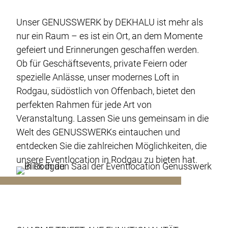
Eventplanung
Fingerfood-Catering
Unser GENUSSWERK by DEKHALU ist mehr als
nur ein Raum – es ist ein Ort, an dem Momente
Buffet-Catering
gefeiert und Erinnerungen geschaffen werden.
Veganes-Catering
Ob für Geschäftsevents, private Feiern oder
Gala-Catering
spezielle Anlässe, unser modernes Loft in
Rodgau, südöstlich von Offenbach, bietet den
Food-Truck-Catering
perfekten Rahmen für jede Art von
Live-Cooking-Catering
Veranstaltung. Lassen Sie uns gemeinsam in die
Welt des GENUSSWERKs eintauchen und
Grill-BBQ-Catering
entdecken Sie die zahlreichen Möglichkeiten, die
Cocktail-Catering
unsere Eventlocation in Rodgau zu bieten hat.
Barista-Catering
Über uns