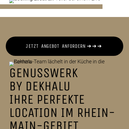
J
E
T
Z
T
A
N
G
E
B
O
T
A
N
F
O
R
D
E
R
N
➔
➔
➔
GENUSSWERK
BY DEKHALU
IHRE PERFEKTE
LOCATION IM RHEIN-
MAIN-GEBIET