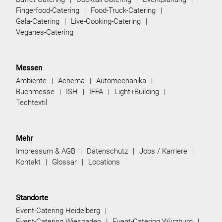
Fingerfood-Catering
Food-Truck-Catering
Gala-Catering
Live-Cooking-Catering
Veganes-Catering
Messen
Ambiente
Achema
Automechanika
Buchmesse
ISH
IFFA
Light+Building
Techtextil
Mehr
Impressum & AGB
Datenschutz
Jobs / Karriere
Kontakt
Glossar
Locations
Standorte
Event-Catering Heidelberg
Event-Catering Wiesbaden
Event-Catering Würzburg