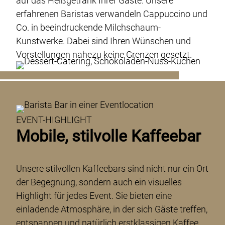
auf das Heißgetränk Ihrer Gäste. Unsere
erfahrenen Baristas verwandeln Cappuccino und
Co. in beeindruckende Milchschaum-
Kunstwerke. Dabei sind Ihren Wünschen und
Vorstellungen nahezu keine Grenzen gesetzt.
EVENT-HIGHLIGHT
Mobile, stilvolle Kaffeebar
Unsere stilvollen Kaffeebars sind nicht nur ein Ort
der Begegnung, sondern auch ein visuelles
Highlight für jedes Event. Sie bieten eine
einladende Atmosphäre, in der sich Gäste treffen,
entspannen und natürlich erstklassigen Kaffee