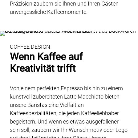
Genusswerk Rodgau
Präzision zaubern sie Ihnen und Ihren Gästen
unvergessliche Kaffeemomente.
Locations
Glossar
Jobs / Karriere
Kontakt
COFFEE DESIGN
Wenn Kaffee auf
Datenschutz
Kreativität trifft
Case-Studies
Impressum & AGB
Von einem perfekten Espresso bis hin zu einem
kunstvoll zubereiteten Latte Macchiato bieten
DE
EN
unsere Baristas eine Vielfalt an
Kaffeespezialitäten, die jeden Kaffeeliebhaber
begeistern. Und wenn es etwas ausgefallener
sein soll, zaubern wir Ihr Wunschmotiv oder Logo