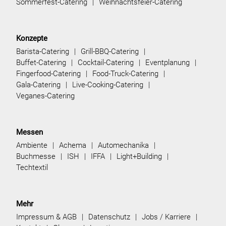
Sommerfest-Catering
Weihnachtsfeier-Catering
Konzepte
Barista-Catering
Grill-BBQ-Catering
Buffet-Catering
Cocktail-Catering
Eventplanung
Fingerfood-Catering
Food-Truck-Catering
Gala-Catering
Live-Cooking-Catering
Veganes-Catering
Messen
Ambiente
Achema
Automechanika
Buchmesse
ISH
IFFA
Light+Building
Techtextil
Mehr
Impressum & AGB
Datenschutz
Jobs / Karriere