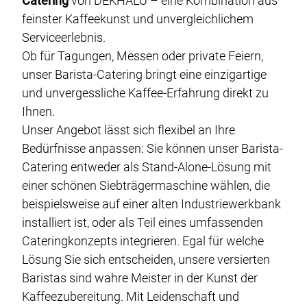
Catering
von DEKHALU – eine Kombination aus
Eventplanung
feinster Kaffeekunst und unvergleichlichem
Fingerfood-Catering
Serviceerlebnis.
Buffet-Catering
Ob für Tagungen, Messen oder private Feiern,
unser Barista-Catering bringt eine einzigartige
Veganes-Catering
und unvergessliche Kaffee-Erfahrung direkt zu
Gala-Catering
Ihnen.
Food-Truck-Catering
Unser Angebot lässt sich flexibel an Ihre
Bedürfnisse anpassen: Sie können unser Barista-
Live-Cooking-Catering
Catering entweder als Stand-Alone-Lösung mit
Grill-BBQ-Catering
einer schönen Siebträgermaschine wählen, die
beispielsweise auf einer alten Industriewerkbank
Cocktail-Catering
installiert ist, oder als Teil eines umfassenden
Barista-Catering
Cateringkonzepts integrieren. Egal für welche
Lösung Sie sich entscheiden, unsere versierten
Baristas sind wahre Meister in der Kunst der
Über uns
Kaffeezubereitung. Mit Leidenschaft und