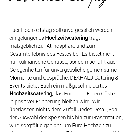
Eventplanung
Fingerfood-Catering
Buffet-Catering
Euer Hochzeitstag soll unvergesslich werden –
Veganes-Catering
ein gelungenes
Hochzeitscatering
trägt
Gala-Catering
maßgeblich zur Atmosphäre und zum
Gesamterlebnis des Festes bei. Es bietet nicht
Food-Truck-Catering
nur kulinarische Genüsse, sondern schafft auch
Live-Cooking-Catering
Gelegenheiten für unvergessliche gemeinsame
Grill-BBQ-Catering
Momente und Gespräche. DEKHALU Catering &
Events bietet Euch ein maßgeschneidertes
Cocktail-Catering
Hochzeitscatering
, das Euch und Euren Gästen
Barista-Catering
in positiver Erinnerung bleiben wird. Wir
überlassen nichts dem Zufall. Jedes Detail, von
der Auswahl der Speisen bis hin zur Präsentation,
Über uns
wird sorgfältig geplant, um Eure Hochzeit zu