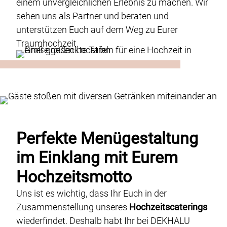
Genusswerk Rodgau
einem unvergleichlichen Erlebnis zu machen. Wir
sehen uns als Partner und beraten und
Locations
unterstützen Euch auf dem Weg zu Eurer
Glossar
Traumhochzeit.
Jobs / Karriere
Kontakt
Datenschutz
Case-Studies
Impressum & AGB
Perfekte Menügestaltung
im Einklang mit Eurem
DE
EN
Hochzeitsmotto
Uns ist es wichtig, dass Ihr Euch in der
Zusammenstellung unseres
Hochzeitscaterings
wiederfindet. Deshalb habt Ihr bei DEKHALU