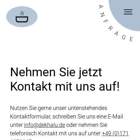
A
Weihnachtsfeier-Catering
N
F
Event-Catering
R
A
Konferenz-Catering
G
E
Hochzeitscatering
Messe-Catering
Nehmen Sie jetzt
Office-Catering
Privates Catering
Kontakt mit uns auf!
Sommerfest-Catering
Film-Catering
Nutzen Sie gerne unser untenstehendes
Kontaktformular, schreiben Sie uns eine E-Mail
Virtuelle Events
unter
info@dekhalu.de
oder nehmen Sie
telefonisch Kontakt mit uns auf unter
+49 (0)171