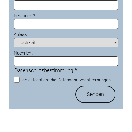
Personen
*
Anlass
Nachricht
Datenschutzbestimmung
*
Ich aktzeptiere die
Datenschutzbestimmungen