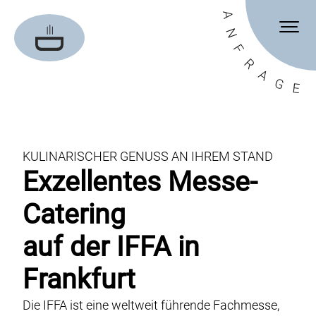
A
Weihnachtsfeier-Catering
N
F
Event-Catering
R
A
Konferenz-Catering
G
E
Hochzeitscatering
Messe-Catering
KULINARISCHER GENUSS AN IHREM STAND
Office-Catering
Exzellentes Messe-
Privates Catering
Catering
Sommerfest-Catering
Film-Catering
auf der IFFA in
Virtuelle Events
Frankfurt
Die IFFA ist eine weltweit führende Fachmesse,