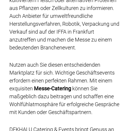
kultiviertem Fleisch oder alternativen Proteinen
Genusswerk Rodgau
aus Pflanzen oder Zellkulturen zu informieren.
Locations
Auch Anbieter für umweltfreundliche
Glossar
Herstellungsverfahren, Robotik, Verpackung und
Verkauf sind auf der IFFA in Frankfurt
Jobs / Karriere
anzutreffen und machen die Messe zu einem
Kontakt
bedeutenden Branchenevent.
Datenschutz
Nutzen auch Sie diesen entscheidenden
Case-Studies
Marktplatz für sich. Wichtige Geschäftsevents
Impressum & AGB
erfordern einen perfekten Rahmen. Mit einem
exquisiten
Messe-Catering
können Sie
DE
EN
maßgeblich dazu beitragen und schaffen eine
Wohlfühlatmosphäre für erfolgreiche Gespräche
mit Kunden oder Geschäftspartnern.
DEKHALU Catering & Events bringt Genuss an