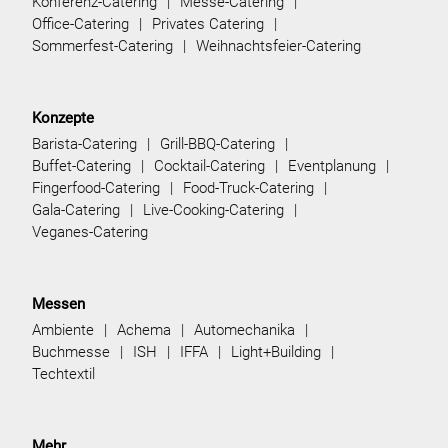
Konferenz-Catering
Messe-Catering
Office-Catering
Privates Catering
Sommerfest-Catering
Weihnachtsfeier-Catering
Konzepte
Barista-Catering
Grill-BBQ-Catering
Buffet-Catering
Cocktail-Catering
Eventplanung
Fingerfood-Catering
Food-Truck-Catering
Gala-Catering
Live-Cooking-Catering
Veganes-Catering
Messen
Ambiente
Achema
Automechanika
Buchmesse
ISH
IFFA
Light+Building
Techtextil
Mehr