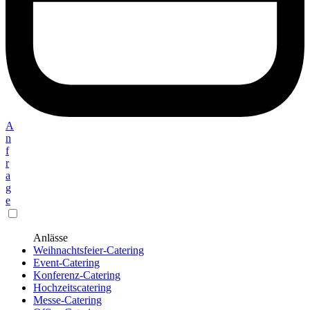
A
n
f
r
a
g
e
Anlässe
Weihnachtsfeier-Catering
Event-Catering
Konferenz-Catering
Hochzeitscatering
Messe-Catering