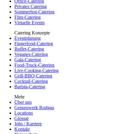
Office-Catering
Privates Catering
Sommerfest-Catering
Film-Catering
Virtuelle Events
Catering Konzepte
Eventplanung
Fingerfood-Catering
Buffet-Catering
Veganes-Catering
Gala-Catering
Food-Truck-Catering
Live-Cooking-Catering
Grill-BBQ-Catering
Cocktail-Catering
Barista-Catering
Mehr
Über uns
Genusswerk Rodgau
Locations
Glossar
Jobs / Karriere
Kontakt