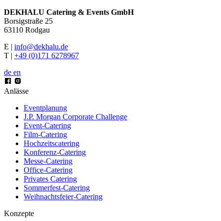
DEKHALU Catering & Events GmbH
Borsigstraße 25
63110 Rodgau
E |
info@dekhalu.de
T |
+49 (0)171 6278967
de
en
Anlässe
Eventplanung
J.P. Morgan Corporate Challenge
Event-Catering
Film-Catering
Hochzeitscatering
Konferenz-Catering
Messe-Catering
Office-Catering
Privates Catering
Sommerfest-Catering
Weihnachtsfeier-Catering
Konzepte