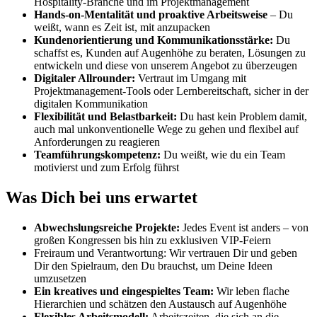
Hospitality-Branche und im Projektmanagement
Hands-on-Mentalität und proaktive Arbeitsweise
– Du
weißt, wann es Zeit ist, mit anzupacken
Kundenorientierung und Kommunikationsstärke:
Du
schaffst es, Kunden auf Augenhöhe zu beraten, Lösungen zu
entwickeln und diese von unserem Angebot zu überzeugen
Digitaler Allrounder:
Vertraut im Umgang mit
Projektmanagement-Tools oder Lernbereitschaft, sicher in der
digitalen Kommunikation
Flexibilität und Belastbarkeit:
Du hast kein Problem damit,
auch mal unkonventionelle Wege zu gehen und flexibel auf
Anforderungen zu reagieren
Teamführungskompetenz:
Du weißt, wie du ein Team
motivierst und zum Erfolg führst
Was Dich bei uns erwartet
Abwechslungsreiche Projekte:
Jedes Event ist anders – von
großen Kongressen bis hin zu exklusiven VIP-Feiern
Freiraum und Verantwortung: Wir vertrauen Dir und geben
Dir den Spielraum, den Du brauchst, um Deine Ideen
umzusetzen
Ein kreatives und eingespieltes Team:
Wir leben flache
Hierarchien und schätzen den Austausch auf Augenhöhe
Flexibles Arbeitsmodell:
Arbeitszeiten, die sich an die