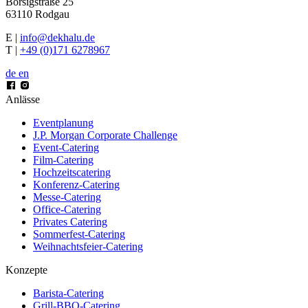
Borsigstraße 25
63110 Rodgau
E |
info@dekhalu.de
T |
+49 (0)171 6278967
de
en
Anlässe
Eventplanung
J.P. Morgan Corporate Challenge
Event-Catering
Film-Catering
Hochzeitscatering
Konferenz-Catering
Messe-Catering
Office-Catering
Privates Catering
Sommerfest-Catering
Weihnachtsfeier-Catering
Konzepte
Barista-Catering
Grill-BBQ-Catering