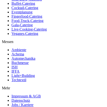
Buffet-Catering
Cocktail-Catering
Eventplanung
Fingerfood-Catering
Food-Truck-Catering
Gala-Catering
Live-Cooking-Catering
Veganes-Catering
Messen
Ambiente
Achema
Automechanika
Buchmesse
ISH
IFFA
Light+Building
Techtextil
Mehr
Impressum & AGB
Datenschutz
Jobs / Karriere