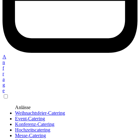
A
n
f
r
a
g
e
Anlässe
Weihnachtsfeier-Catering
Event-Catering
Konferenz-Catering
Hochzeitscatering
Messe-Catering