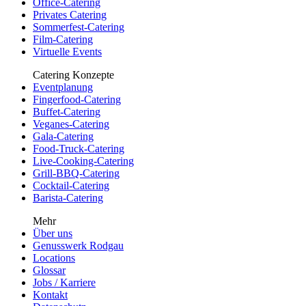
Office-Catering
Privates Catering
Sommerfest-Catering
Film-Catering
Virtuelle Events
Catering Konzepte
Eventplanung
Fingerfood-Catering
Buffet-Catering
Veganes-Catering
Gala-Catering
Food-Truck-Catering
Live-Cooking-Catering
Grill-BBQ-Catering
Cocktail-Catering
Barista-Catering
Mehr
Über uns
Genusswerk Rodgau
Locations
Glossar
Jobs / Karriere
Kontakt