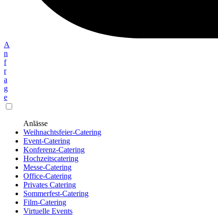
A
n
f
r
a
g
e
Anlässe
Weihnachtsfeier-Catering
Event-Catering
Konferenz-Catering
Hochzeitscatering
Messe-Catering
Office-Catering
Privates Catering
Sommerfest-Catering
Film-Catering
Virtuelle Events