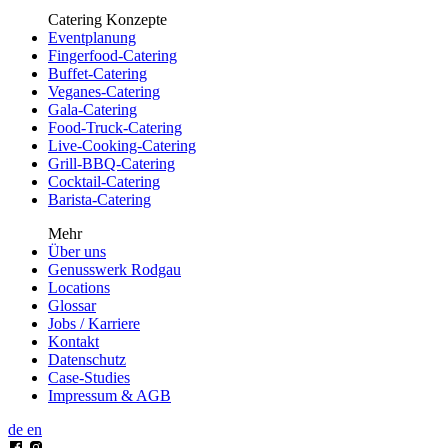
Catering Konzepte
Eventplanung
Fingerfood-Catering
Buffet-Catering
Veganes-Catering
Gala-Catering
Food-Truck-Catering
Live-Cooking-Catering
Grill-BBQ-Catering
Cocktail-Catering
Barista-Catering
Mehr
Über uns
Genusswerk Rodgau
Locations
Glossar
Jobs / Karriere
Kontakt
Datenschutz
Case-Studies
Impressum & AGB
de
en