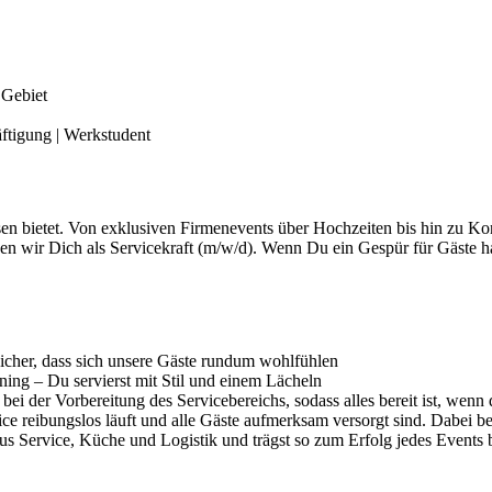
 Gebiet
häftigung | Werkstudent
sen bietet. Von exklusiven Firmenevents über Hochzeiten bis hin zu Ko
n wir Dich als Servicekraft (m/w/d). Wenn Du ein Gespür für Gäste has
 sicher, dass sich unsere Gäste rundum wohlfühlen
ing – Du servierst mit Stil und einem Lächeln
bei der Vorbereitung des Servicebereichs, sodass alles bereit ist, wen
vice reibungslos läuft und alle Gäste aufmerksam versorgt sind. Dabei 
us Service, Küche und Logistik und trägst so zum Erfolg jedes Events 