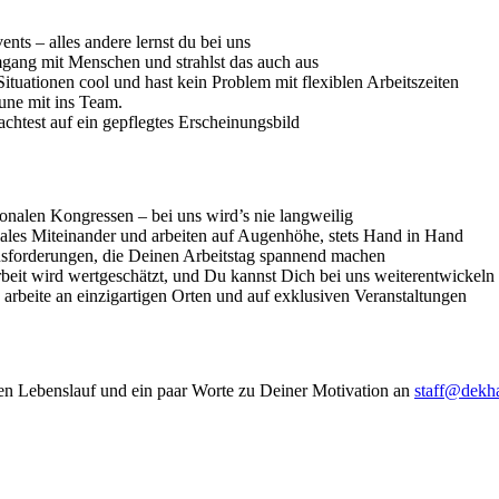
ts – alles andere lernst du bei uns
ang mit Menschen und strahlst das auch aus
ituationen cool und hast kein Problem mit flexiblen Arbeitszeiten
une mit ins Team.
achtest auf ein gepflegtes Erscheinungsbild
onalen Kongressen – bei uns wird’s nie langweilig
iales Miteinander und arbeiten auf Augenhöhe, stets Hand in Hand
usforderungen, die Deinen Arbeitstag spannend machen
eit wird wertgeschätzt, und Du kannst Dich bei uns weiterentwickeln
arbeite an einzigartigen Orten und auf exklusiven Veranstaltungen
n Lebenslauf und ein paar Worte zu Deiner Motivation an
staff@dekh