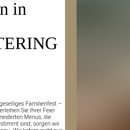
n in
TERING
geselliges Familienfest –
rleihen Sie Ihrer Feier
neiderten Menüs, die
stimmt sind, sorgen wir