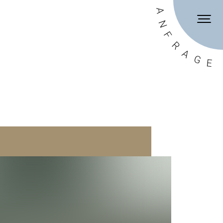
DE
EN
A
N
F
R
A
G
E