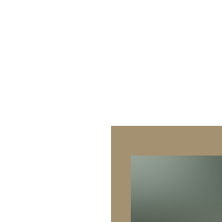
g
Über uns
Catering
Genusswerk Rodgau
ring
Locations
ering
Glossar
ng
Jobs / Karriere
Catering
Kontakt
g-Catering
Datenschutz
tering
Case-Studies
ering
Impressum & AGB
ring